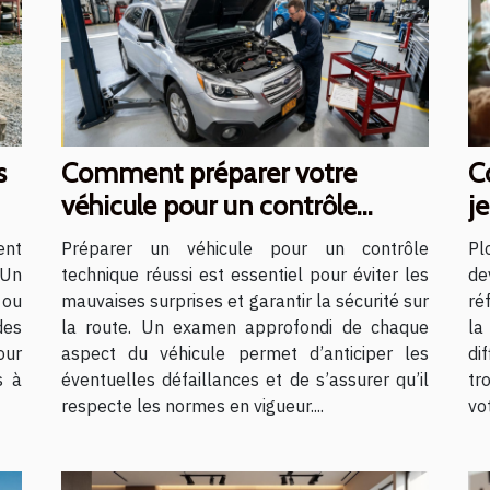
s
Comment préparer votre
C
véhicule pour un contrôle
j
technique réussi ?
?
ent
Préparer un véhicule pour un contrôle
Pl
 Un
technique réussi est essentiel pour éviter les
de
 ou
mauvaises surprises et garantir la sécurité sur
ré
des
la route. Un examen approfondi de chaque
la
our
aspect du véhicule permet d’anticiper les
di
s à
éventuelles défaillances et de s’assurer qu’il
tr
respecte les normes en vigueur....
vo