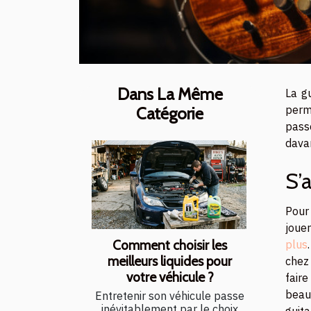
Dans La Même
La g
perm
Catégorie
pass
dava
S’
Pour
joue
Comment choisir les
plus
meilleurs liquides pour
chez 
votre véhicule ?
faire
beau
Entretenir son véhicule passe
inévitablement par le choix