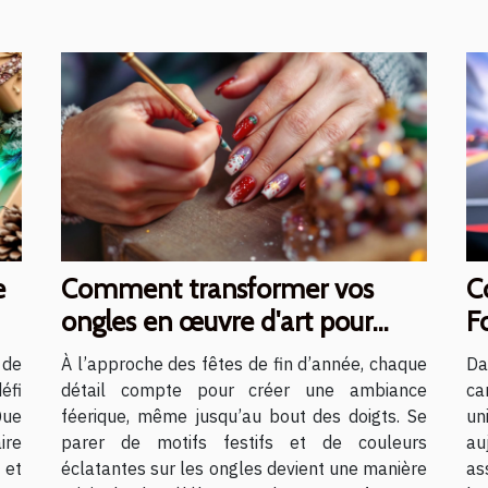
e
Comment transformer vos
C
ongles en œuvre d'art pour
Fo
Noël ?
ca
 de
À l’approche des fêtes de fin d’année, chaque
Da
éfi
détail compte pour créer une ambiance
ca
Que
féerique, même jusqu’au bout des doigts. Se
un
ire
parer de motifs festifs et de couleurs
au
 et
éclatantes sur les ongles devient une manière
as