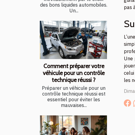
guita
des bons liquides automobiles.
pas à
Un...
Su
L’une
simpl
profe
Une 
Comment préparer votre
jouer
véhicule pour un contrôle
celui
technique réussi ?
les n
Préparer un véhicule pour un
Dima
contrôle technique réussi est
essentiel pour éviter les
mauvaises...