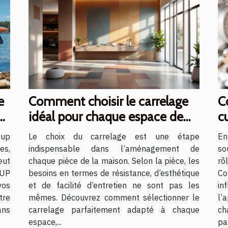
e
Comment choisir le carrelage
C
idéal pour chaque espace de
c
votre maison ?
d
 up
Le choix du carrelage est une étape
En
es,
indispensable dans l’aménagement de
so
eut
chaque pièce de la maison. Selon la pièce, les
rô
SUP
besoins en termes de résistance, d’esthétique
C
os
et de facilité d’entretien ne sont pas les
in
tre
mêmes. Découvrez comment sélectionner le
l’
ans
carrelage parfaitement adapté à chaque
ch
espace,...
pa