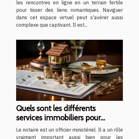
les rencontres en ligne en un terrain fertile
pour tisser des liens romantiques. Naviguer
dans cet espace virtuel peut s'avérer aussi
complexe que captivant. Il est...
Quels sont les différents
services immobiliers pour
lesquels il est judicieux de
Le notaire est un officier ministériel. Il a un rôle
recourir à un notaire ?
vraiment important aussi bien pour les