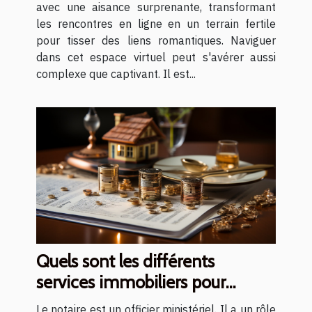
avec une aisance surprenante, transformant
les rencontres en ligne en un terrain fertile
pour tisser des liens romantiques. Naviguer
dans cet espace virtuel peut s'avérer aussi
complexe que captivant. Il est...
Quels sont les différents
services immobiliers pour
lesquels il est judicieux de
Le notaire est un officier ministériel. Il a un rôle