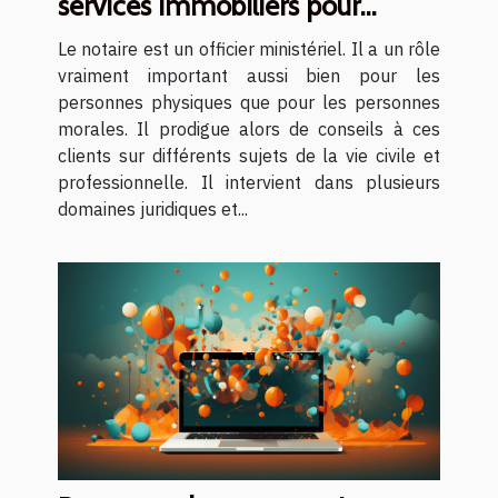
services immobiliers pour
lesquels il est judicieux de
Le notaire est un officier ministériel. Il a un rôle
recourir à un notaire ?
vraiment important aussi bien pour les
personnes physiques que pour les personnes
morales. Il prodigue alors de conseils à ces
clients sur différents sujets de la vie civile et
professionnelle. Il intervient dans plusieurs
domaines juridiques et...