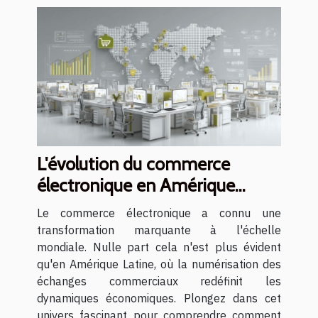
L'évolution du commerce
électronique en Amérique
Latine et ses impacts sur
Le commerce électronique a connu une
l'économie globale
transformation marquante à l'échelle
mondiale. Nulle part cela n'est plus évident
qu'en Amérique Latine, où la numérisation des
échanges commerciaux redéfinit les
dynamiques économiques. Plongez dans cet
univers fascinant pour comprendre comment