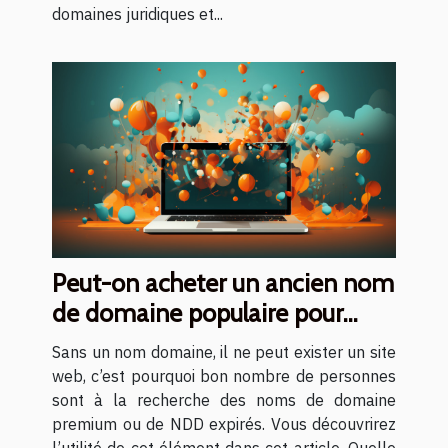
domaines juridiques et...
Peut-on acheter un ancien nom
de domaine populaire pour
mettre en place son site web ?
Sans un nom domaine, il ne peut exister un site
web, c’est pourquoi bon nombre de personnes
sont à la recherche des noms de domaine
premium ou de NDD expirés. Vous découvrirez
l’utilité de cet élément dans cet article. Quelle