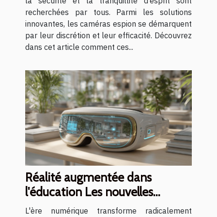
la sécurité et la tranquillité d’esprit sont
recherchées par tous. Parmi les solutions
innovantes, les caméras espion se démarquent
par leur discrétion et leur efficacité. Découvrez
dans cet article comment ces...
Réalité augmentée dans
l'éducation Les nouvelles
méthodes d'apprentissage
L'ère numérique transforme radicalement