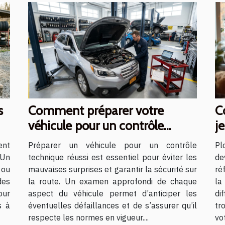
s
Comment préparer votre
C
véhicule pour un contrôle
j
technique réussi ?
?
ent
Préparer un véhicule pour un contrôle
Pl
 Un
technique réussi est essentiel pour éviter les
de
 ou
mauvaises surprises et garantir la sécurité sur
ré
des
la route. Un examen approfondi de chaque
la
our
aspect du véhicule permet d’anticiper les
di
s à
éventuelles défaillances et de s’assurer qu’il
tr
respecte les normes en vigueur....
vo