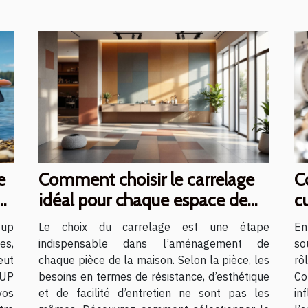
e
Comment choisir le carrelage
C
idéal pour chaque espace de
c
votre maison ?
d
 up
Le choix du carrelage est une étape
En
es,
indispensable dans l’aménagement de
so
eut
chaque pièce de la maison. Selon la pièce, les
rô
SUP
besoins en termes de résistance, d’esthétique
C
os
et de facilité d’entretien ne sont pas les
in