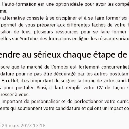
, l'auto-formation est une option idéale pour avoir les compé
ôme.
 alternative consiste à se discipliner et à se faire former s
 permet de vous préparer aux différentes tâches de votre fut
osition de tous, plusieurs ressources pour se faire former
ielles sur YouTube, des formations en ligne, les réseaux sociaux
endre au sérieux chaque étape de
sure que le marché de l'emploi est fortement concurrentiel
idature pour ne pas être découragé par les autres postulan
 En effet, il est important de soigner la forme de votre candi
ts pour postuler. Ainsi, il faut remplir votre CV de façon
éresser à vous.
t important de personnaliser et de perfectionner votre curric
nts qui soutiennent votre candidature et qui ont un impact co
i 23 mars 2023 13:18