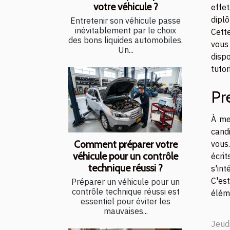
votre véhicule ?
effet
dipl
Entretenir son véhicule passe
inévitablement par le choix
Cette
des bons liquides automobiles.
vous
Un...
disp
tutor
Pr
À me
cand
Comment préparer votre
vous.
véhicule pour un contrôle
écri
technique réussi ?
s'int
C'es
Préparer un véhicule pour un
contrôle technique réussi est
éléme
essentiel pour éviter les
mauvaises...
Jeud