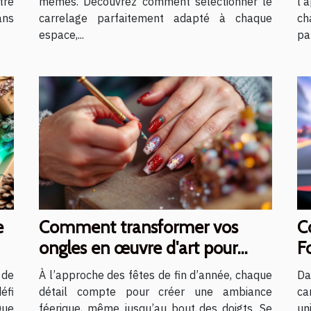
tre
mêmes. Découvrez comment sélectionner le
l’
ans
carrelage parfaitement adapté à chaque
ch
espace,...
pa
e
Comment transformer vos
C
ongles en œuvre d'art pour
Fo
Noël ?
ca
 de
À l’approche des fêtes de fin d’année, chaque
Da
éfi
détail compte pour créer une ambiance
ca
Que
féerique, même jusqu’au bout des doigts. Se
un