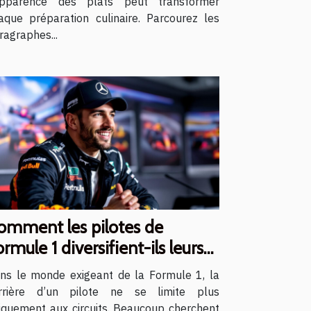
apparence des plats peut transformer
aque préparation culinaire. Parcourez les
ragraphes...
omment les pilotes de
rmule 1 diversifient-ils leurs
rrières ?
ns le monde exigeant de la Formule 1, la
rrière d’un pilote ne se limite plus
iquement aux circuits. Beaucoup cherchent