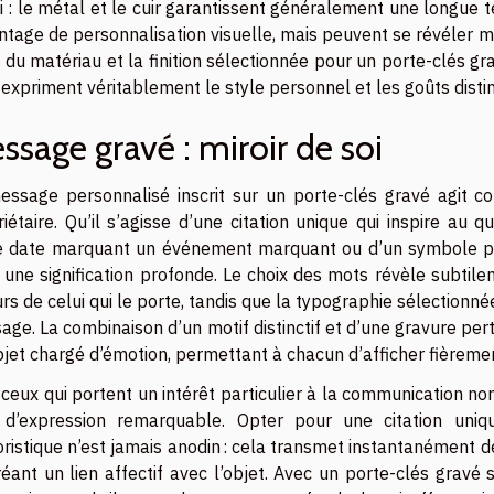
i : le métal et le cuir garantissent généralement une longue te
tage de personnalisation visuelle, mais peuvent se révéler moi
 du matériau et la finition sélectionnée pour un porte-clés gr
expriment véritablement le style personnel et les goûts distinc
ssage gravé : miroir de soi
essage personnalisé inscrit sur un porte-clés gravé agit co
iétaire. Qu’il s’agisse d’une citation unique qui inspire au qu
e date marquant un événement marquant ou d’un symbole pe
 une signification profonde. Le choix des mots révèle subtile
rs de celui qui le porte, tandis que la typographie sélectionn
ge. La combinaison d’un motif distinctif et d’une gravure per
jet chargé d’émotion, permettant à chacun d’afficher fièrement
ceux qui portent un intérêt particulier à la communication n
l d’expression remarquable. Opter pour une citation un
istique n’est jamais anodin : cela transmet instantanément des 
éant un lien affectif avec l’objet. Avec un porte-clés gravé