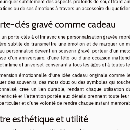
uniquer subtilement des aspects profonds de soi, offrant ain
ations ou de ses émotions à travers un accessoire du quotidien
rte-clés gravé comme cadeau
r un porte-clés à offrir avec une personnalisation gravée repr
ère subtile de transmettre une émotion et de marquer un mo
au personnalisé devient un souvenir gravé, porteur d’un mes
isse d’un anniversaire, d’une fête ou d’une occasion inatten
t intime et universel, convenant à tous les âges et à toutes le
imension émotionnelle d’une idée cadeau originale comme le 
uer des souvenirs, des mots doux ou des symboles qui touchen
onnalisé, crée un lien durable, rendant chaque utilisation 
henticité et l’attention portée aux détails prennent toute leur
particulier et d’une volonté de rendre chaque instant mémorabl
tre esthétique et utilité