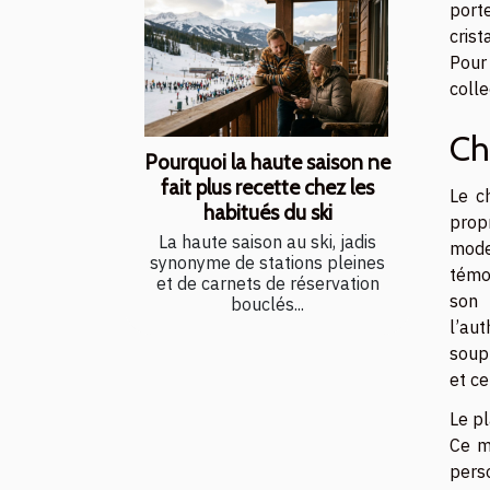
porte
crist
Pour
colle
Ch
Pourquoi la haute saison ne
fait plus recette chez les
Le c
habitués du ski
prop
La haute saison au ski, jadis
moder
synonyme de stations pleines
témoi
et de carnets de réservation
son 
bouclés...
l’au
soupl
et ce
Le pl
Ce ma
pers