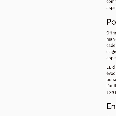
comm
aspir
Po
Offri
mani
cade
s’ag
aspec
La d
évoq
pers
l’aut
soin 
En