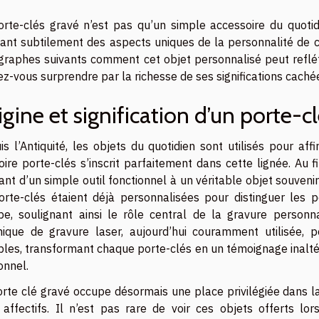
orte-clés gravé n’est pas qu’un simple accessoire du quotid
lant subtilement des aspects uniques de la personnalité de ce
graphes suivants comment cet objet personnalisé peut refléter
ez-vous surprendre par la richesse de ses significations caché
igine et signification d’un porte-c
s l’Antiquité, les objets du quotidien sont utilisés pour affi
toire porte-clés s’inscrit parfaitement dans cette lignée. Au f
ant d’un simple outil fonctionnel à un véritable objet souven
orte-clés étaient déjà personnalisées pour distinguer les
pe, soulignant ainsi le rôle central de la gravure personnal
nique de gravure laser, aujourd’hui couramment utilisée, p
bles, transformant chaque porte-clés en un témoignage inal
onnel.
rte clé gravé occupe désormais une place privilégiée dans la
s affectifs. Il n’est pas rare de voir ces objets offerts