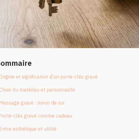
Sommaire
Origine et signification d’un porte-clés gravé
Choix du matériau et personnalité
Message gravé : miroir de soi
Porte-clés gravé comme cadeau
Entre esthétique et utilité