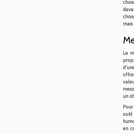
chois
davan
choix
mais 
Me
Le m
propr
d’un
offre
valeu
messa
un ob
Pour 
outi
humor
en cr