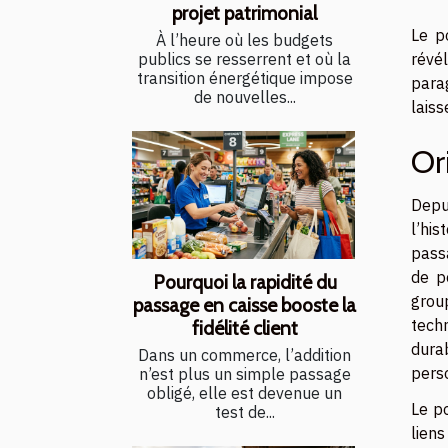
projet patrimonial
Le p
À l’heure où les budgets
révé
publics se resserrent et où la
transition énergétique impose
para
de nouvelles...
laiss
Or
Depui
l’his
pass
de p
Pourquoi la rapidité du
grou
passage en caisse booste la
tech
fidélité client
dura
Dans un commerce, l’addition
pers
n’est plus un simple passage
obligé, elle est devenue un
Le po
test de...
lien