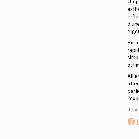
Un po
esth
reflè
d’un
ergon
En ma
rapi
simpl
estim
Alli
atten
parti
l’exp
Jeud