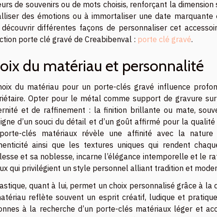
urs de souvenirs ou de mots choisis, renforçant la dimension 
alliser des émotions ou à immortaliser une date marquante en
 découvrir différentes façons de personnaliser cet accessoi
ction porte clé gravé de Creabibenval :
porte clé gravé
.
oix du matériau et personnalité
hoix du matériau pour un porte-clés gravé influence profo
riétaire. Opter pour le métal comme support de gravure su
nité et de raffinement : la finition brillante ou mate, souv
gne d’un souci du détail et d’un goût affirmé pour la qualité 
porte-clés matériaux révèle une affinité avec la nature
thenticité ainsi que les textures uniques qui rendent chaque
esse et sa noblesse, incarne l’élégance intemporelle et le ra
ux qui privilégient un style personnel alliant tradition et moder
astique, quant à lui, permet un choix personnalisé grâce à la 
tériau reflète souvent un esprit créatif, ludique et pratiqu
onnes à la recherche d’un porte-clés matériaux léger et acce