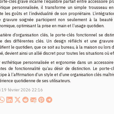
rte-clés gravé incarne l’équilibre parfait entre accessoire p
étique personnalisée, il transforme un simple trousseau 
te les goûts et l’individualité de son propriétaire. L’intégr
e gravure soignée participent non seulement à la beauté
omique, optimisant la prise en main et l’usage quotidien.
tière d’organisation clés, le porte-clés fonctionnel se disting
de des différentes clés. Un design réfléchi et une gravure
ifient le quotidien, que ce soit au bureau, à la maison ou lors
é, devient ainsi un allié discret pour toutes les situations où e
er esthétique personnalisée et ergonomie dans un accessoir
tes de fonctionnalité qu’au désir de distinction. Le porte-c
cipe à l’affirmation d’un style et d’une organisation clés maît
érience quotidienne de ses utilisateurs.
i 19 février 2026 22:16