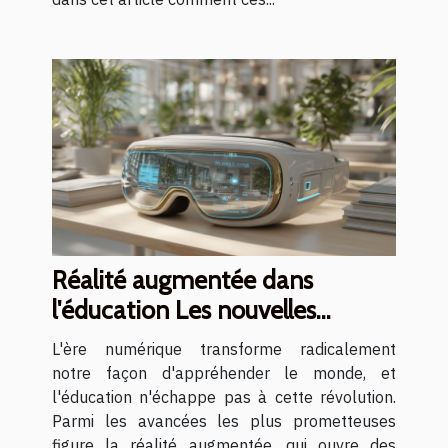
Réalité augmentée dans
l'éducation Les nouvelles
méthodes d'apprentissage
L'ère numérique transforme radicalement
interactif
notre façon d'appréhender le monde, et
l'éducation n'échappe pas à cette révolution.
Parmi les avancées les plus prometteuses
figure la réalité augmentée, qui ouvre des